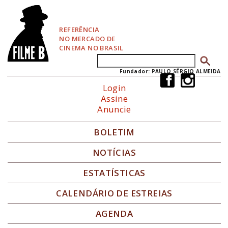
P
u
l
REFERÊNCIA
a
NO MERCADO DE
r
CINEMA NO BRASIL
p
Buscar
Formulário de busca
a
r
Fundador: PAULO SÉRGIO ALMEIDA
a
Login
N
Assine
a
Anuncie
v
e
g
BOLETIM
a
ç
NOTÍCIAS
ã
o
ESTATÍSTICAS
CALENDÁRIO DE ESTREIAS
AGENDA