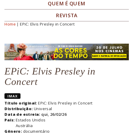
QUEM É QUEM
REVISTA
Home
| EPiC: Elvis Presley in Concert
Você está aqui
EPiC: Elvis Presley in
Concert
IMAX
Título original:
EPiC: Elvis Presley in Concert
Distribuição:
Universal
Data de estreia:
qui, 26/02/26
País:
Estados Unidos
Austrália
Gênero:
documentário