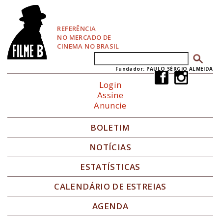
P
u
l
REFERÊNCIA
a
NO MERCADO DE
r
CINEMA NO BRASIL
p
Buscar
Formulário de busca
a
r
Fundador: PAULO SÉRGIO ALMEIDA
a
Login
N
Assine
a
Anuncie
v
e
g
BOLETIM
a
ç
NOTÍCIAS
ã
o
ESTATÍSTICAS
CALENDÁRIO DE ESTREIAS
AGENDA