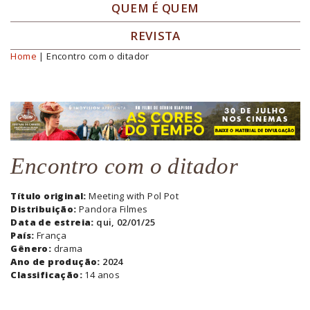
QUEM É QUEM
REVISTA
Home
| Encontro com o ditador
Você está aqui
Encontro com o ditador
Título original:
Meeting with Pol Pot
Distribuição:
Pandora Filmes
Data de estreia:
qui, 02/01/25
País:
França
Gênero:
drama
Ano de produção:
2024
Classificação:
14 anos