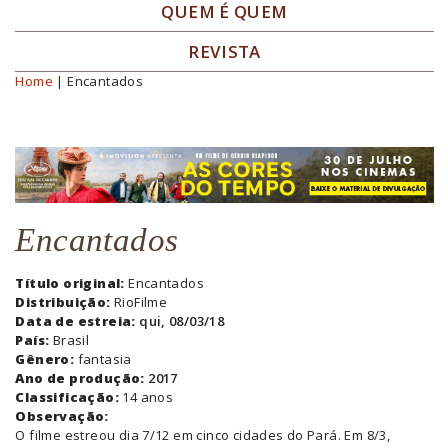
QUEM É QUEM
REVISTA
Home
| Encantados
Você está aqui
Encantados
Título original:
Encantados
Distribuição:
RioFilme
Data de estreia:
qui, 08/03/18
País:
Brasil
Gênero:
fantasia
Ano de produção:
2017
Classificação:
14 anos
Observação:
O filme estreou dia 7/12 em cinco cidades do Pará. Em 8/3,