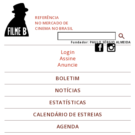
P
u
l
REFERÊNCIA
a
NO MERCADO DE
r
CINEMA NO BRASIL
p
Buscar
Formulário de busca
a
r
Fundador: PAULO SÉRGIO ALMEIDA
a
Login
N
Assine
a
Anuncie
v
e
g
BOLETIM
a
ç
NOTÍCIAS
ã
o
ESTATÍSTICAS
CALENDÁRIO DE ESTREIAS
AGENDA