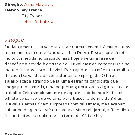
Direção:
Anna Muylaert
Elenco:
Ary França
Etty Fraser
Letícia Sabatella
sinopse
*Relançamento. Durval e sua mãe Carmita vivem há muitos anos
na mesma casa onde funciona a loja Durval Discos, que já foi
muito conhecida no passado mas hoje vive uma fase de
decadência devido à decisão de Durval em não vender CDs e se
manter fiel aos discos de vinil. Para ajudar sua mãe no trabalho
de casa Durval decide contratar uma empregada. O baixo
salário acaba atraindo Célia, uma estranha candidata que
chega junto com Kiki, uma pequena garota. Após alguns dias de
trabalho Célia simplesmente desaparece, deixando Kiki e um
bilhete avisando que voltaria para buscá-la dentro de 3 dias.
Durval e Carmita ficam surpresos com tal atitude, mas acabam
cuidando da garota. Até que, ao assistir o telejornal, mãe e filho
ficam cientes da realidade em torno de Célia e Kiki.
Trailers: