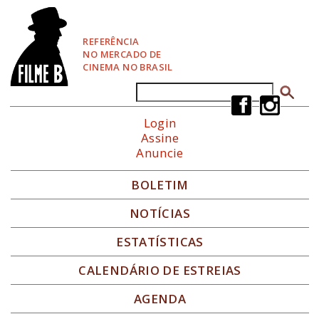
P
u
l
REFERÊNCIA
a
NO MERCADO DE
r
CINEMA NO BRASIL
p
a
Buscar
Formulário de busca
r
a
Login
N
Assine
a
Anuncie
v
e
g
BOLETIM
a
ç
NOTÍCIAS
ã
o
ESTATÍSTICAS
CALENDÁRIO DE ESTREIAS
AGENDA