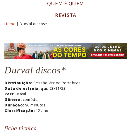
QUEM É QUEM
REVISTA
Home
| Durval discos*
Você está aqui
Durval discos*
Distribuição:
Sessão Vitrine Petrobras
Data de estreia:
qui, 23/11/23
País:
Brasil
Gênero:
comédia
Duração:
96 minutos
Classificação:
12 anos
ficha técnica