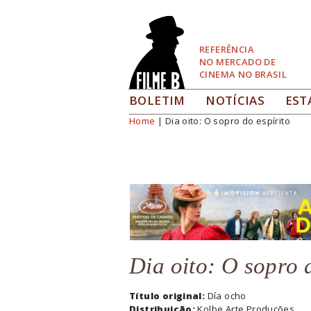
Pular
para
Navegação
REFERÊNCIA
NO MERCADO DE
CINEMA NO BRASIL
BOLETIM
NOTÍCIAS
EST
Home
| Dia oito: O sopro do espírito
Você está aqui
Dia oito: O sopro 
Título original:
Día ocho
Distribuição:
Kolbe Arte Produções