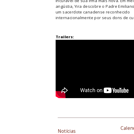
incurável de sua irmã mais nova. Em mei
angústia, Yira descobre o Padre Emiliano
um sacerdote canadense reconhecido
internacionalmente por seus dons de cu
Trailers:
Calen
Notícias