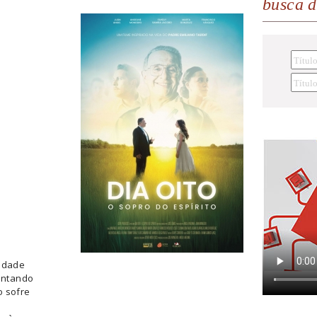
busca 
iedade
rentando
o sofre
a