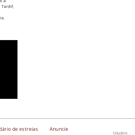
o à
 Tardif,
ra.
dário de estreias
Anuncie
Usuário