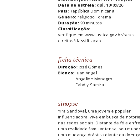
Data de estreia:
qui, 10/09/26
País:
República Dominicana
Gênero:
religioso
drama
Duração:
90 minutos
Classificação:
verifique em www.justica.gov.br/seus-
direitos/classificacao
ficha técnica
Direção:
José Gómez
Elenco:
Juan Ángel
Angeline Monegro
Fahdly Samira
sinopse
Yira Sandoval, uma jovem e popular
influenciadora, vive em busca de notor
nas redes sociais. Distante da fé e enf
uma realidade familiar tensa, seu mund
uma mudança drástica diante da doenç