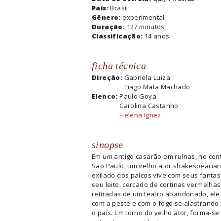
País:
Brasil
Gênero:
experimental
Duração:
127 minutos
Classificação:
14 anos
ficha técnica
Direção:
Gabriela Luiza
Tiago Mata Machado
Elenco:
Paulo Goya
Carolina Castanho
Helena Ignez
sinopse
Em um antigo casarão em ruínas, no cen
São Paulo, um velho ator shakespearia
exilado dos palcos vive com seus fanta
seu leito, cercado de cortinas vermelhas
retiradas de um teatro abandonado, el
com a peste e com o fogo se alastrando
o país. Em torno do velho ator, forma-s