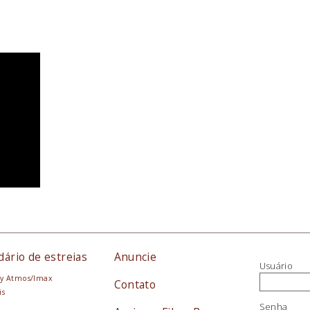
dário de estreias
Anuncie
Usuário
y Atmos/Imax
Contato
is
Senha