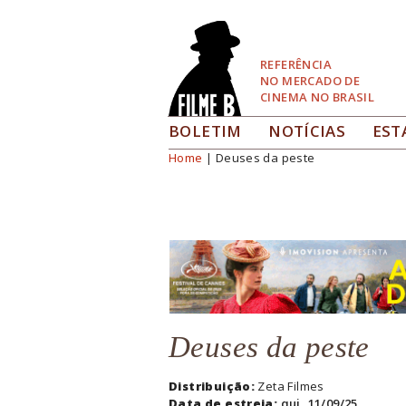
Pular
para
Navegação
REFERÊNCIA
NO MERCADO DE
CINEMA NO BRASIL
BOLETIM
NOTÍCIAS
EST
Home
| Deuses da peste
Você está aqui
Deuses da peste
Distribuição:
Zeta Filmes
Data de estreia:
qui, 11/09/25