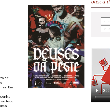
busca 
tro de
no
smas. Em
e sonha
 por todo
e uma