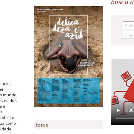
busca 
liares,
me
 no mundo
ravés dos
a e
es
 sobre o
eza como
fotos
lidade