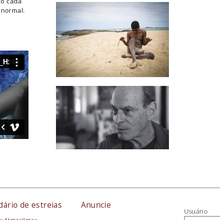
ão cada
 normal.
dário de estreias
Anuncie
Usuário
y Atmos/Imax