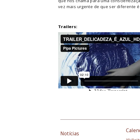
que nos chama para uma conscientizaç
vez mais urgente de que ser diferente é
Trailers:
Calen
Notícias
3D/Dolb