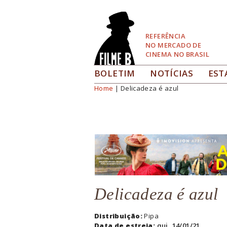
Pular
para
Navegação
REFERÊNCIA
NO MERCADO DE
CINEMA NO BRASIL
BOLETIM
NOTÍCIAS
EST
Home
| Delicadeza é azul
Você está aqui
Delicadeza é azul
Distribuição:
Pipa
Data de estreia:
qui, 14/01/21