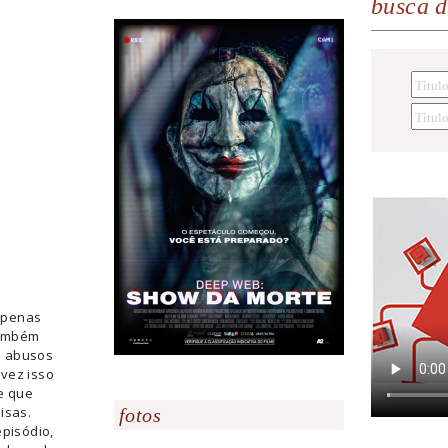
busca 
apenas
também
os abusos
vez isso
e que
isas.
fotos
episódio,