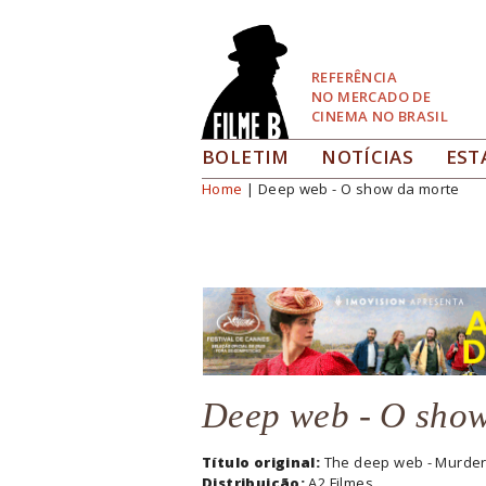
Pular
para
Navegação
REFERÊNCIA
NO MERCADO DE
CINEMA NO BRASIL
BOLETIM
NOTÍCIAS
EST
Home
| Deep web - O show da morte
Você está aqui
Deep web - O show
Título original:
The deep web - Murde
Distribuição:
A2 Filmes