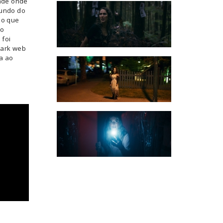
dade onde
mundo do
do que
no
 foi
 dark web
a ao