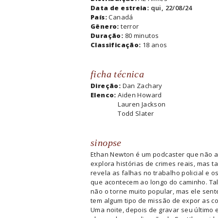
Data de estreia:
qui, 22/08/24
País:
Canadá
Gênero:
terror
Duração:
80 minutos
Classificação:
18 anos
ficha técnica
Direção:
Dan Zachary
Elenco:
Aiden Howard
Lauren Jackson
Todd Slater
sinopse
Ethan Newton é um podcaster que não 
explora histórias de crimes reais, mas 
revela as falhas no trabalho policial e 
que acontecem ao longo do caminho. Tal
não o torne muito popular, mas ele sent
tem algum tipo de missão de expor as co
Uma noite, depois de gravar seu último 