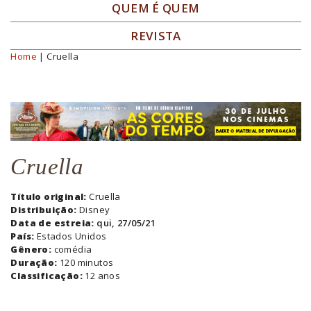
QUEM É QUEM
REVISTA
Home
| Cruella
Você está aqui
Cruella
Título original:
Cruella
Distribuição:
Disney
Data de estreia:
qui, 27/05/21
País:
Estados Unidos
Gênero:
comédia
Duração:
120 minutos
Classificação:
12 anos