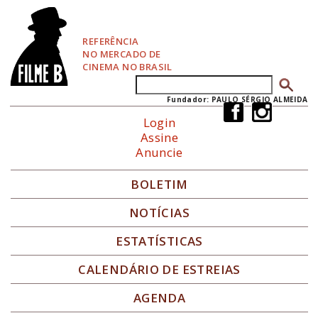
P
u
l
REFERÊNCIA
a
NO MERCADO DE
r
CINEMA NO BRASIL
p
Buscar
Formulário de busca
a
r
Fundador: PAULO SÉRGIO ALMEIDA
a
Login
N
Assine
a
Anuncie
v
e
g
BOLETIM
a
ç
NOTÍCIAS
ã
o
ESTATÍSTICAS
CALENDÁRIO DE ESTREIAS
AGENDA