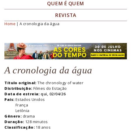
QUEM É QUEM
REVISTA
Home
| A cronologia da água
Você está aqui
A cronologia da água
Título original:
The chronology of water
Distribuição:
Filmes do Estação
Data de estreia:
qui, 02/04/26
País:
Estados Unidos
França
Letônia
Gênero:
drama
Duração:
128 minutos
Classificação:
18 anos