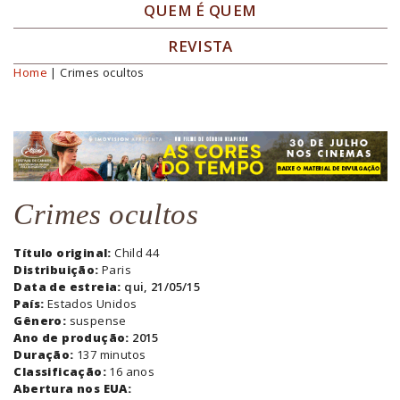
QUEM É QUEM
REVISTA
Home
| Crimes ocultos
Você está aqui
Crimes ocultos
Título original:
Child 44
Distribuição:
Paris
Data de estreia:
qui, 21/05/15
País:
Estados Unidos
Gênero:
suspense
Ano de produção:
2015
Duração:
137 minutos
Classificação:
16 anos
Abertura nos EUA: