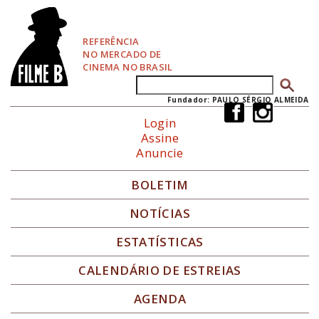
P
u
l
REFERÊNCIA
a
NO MERCADO DE
r
CINEMA NO BRASIL
p
Buscar
Formulário de busca
a
r
Fundador: PAULO SÉRGIO ALMEIDA
a
Login
N
Assine
a
Anuncie
v
e
g
BOLETIM
a
ç
NOTÍCIAS
ã
o
ESTATÍSTICAS
CALENDÁRIO DE ESTREIAS
AGENDA