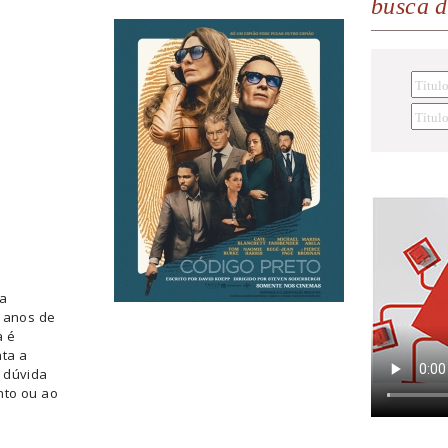
busca 
a
m anos de
a é
nta a
 dúvida
nto ou ao