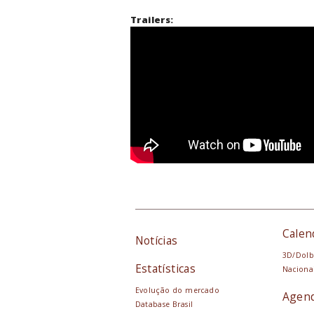
Trailers:
Calen
Notícias
3D/Dolb
Estatísticas
Naciona
Evolução do mercado
Agen
Database Brasil