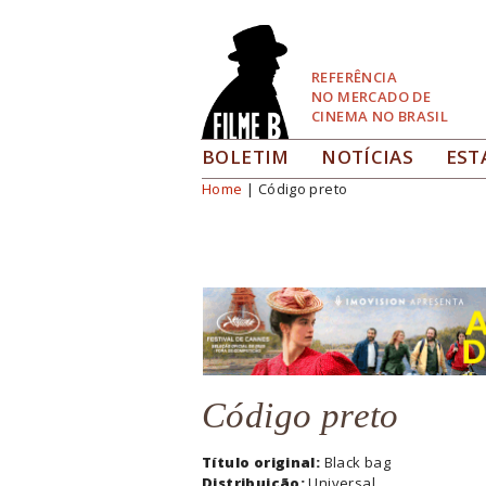
Pular
para
Navegação
REFERÊNCIA
NO MERCADO DE
CINEMA NO BRASIL
BOLETIM
NOTÍCIAS
EST
Home
| Código preto
Você está aqui
Código preto
Título original:
Black bag
Distribuição:
Universal