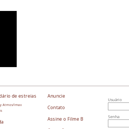
dário de estreias
Anuncie
Usuário
y Atmos/Imax
Contato
is
Senha
Assine o Filme B
da