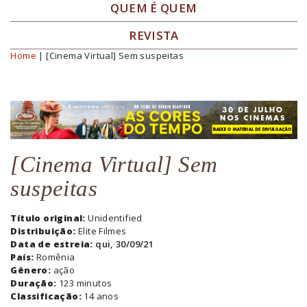
QUEM É QUEM
REVISTA
Home
| [Cinema Virtual] Sem suspeitas
Você está aqui
[Cinema Virtual] Sem
suspeitas
Título original:
Unidentified
Distribuição:
Elite Filmes
Data de estreia:
qui, 30/09/21
País:
Romênia
Gênero:
ação
Duração:
123 minutos
Classificação:
14 anos