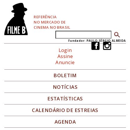
P
u
l
REFERÊNCIA
a
NO MERCADO DE
r
CINEMA NO BRASIL
p
Buscar
Formulário de busca
a
r
Fundador: PAULO SÉRGIO ALMEIDA
a
Login
N
Assine
a
Anuncie
v
e
g
BOLETIM
a
ç
NOTÍCIAS
ã
o
ESTATÍSTICAS
CALENDÁRIO DE ESTREIAS
AGENDA