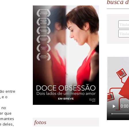
busca 
ção entre
, e o
s no
er que
 amantes
fotos
e deles,