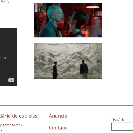
page,
dário de estreias
Anuncie
Usuário
y Atmos/Imax
Contato
is