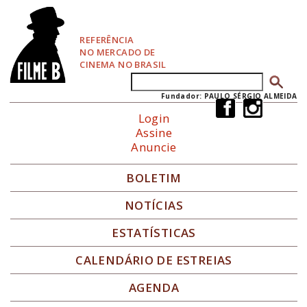
P
u
l
REFERÊNCIA
a
NO MERCADO DE
r
CINEMA NO BRASIL
p
Buscar
Formulário de busca
a
r
Fundador: PAULO SÉRGIO ALMEIDA
a
Login
N
Assine
a
Anuncie
v
e
g
BOLETIM
a
ç
NOTÍCIAS
ã
o
ESTATÍSTICAS
CALENDÁRIO DE ESTREIAS
AGENDA