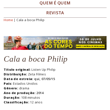
QUEM É QUEM
REVISTA
Home
| Cala a boca Philip
Você está aqui
Cala a boca Philip
Título original:
Listen Up Philip
Distribuição:
Zeta Filmes
Data de estreia:
qui, 07/05/15
País:
Estados Unidos
Gênero:
drama
Ano de produção:
2014
Duração:
108 minutos
Classificação:
12 anos