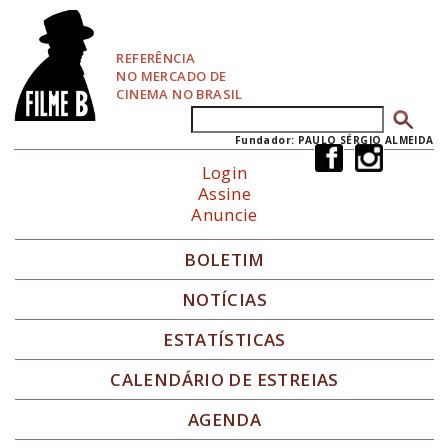
P
u
l
REFERÊNCIA
a
NO MERCADO DE
r
CINEMA NO BRASIL
p
Buscar
Formulário de busca
a
r
Fundador: PAULO SÉRGIO ALMEIDA
a
Login
N
Assine
a
Anuncie
v
e
g
BOLETIM
a
ç
NOTÍCIAS
ã
o
ESTATÍSTICAS
CALENDÁRIO DE ESTREIAS
AGENDA