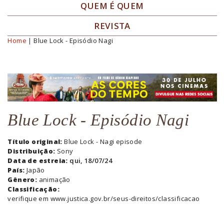
QUEM É QUEM
REVISTA
Home
| Blue Lock - Episódio Nagi
Você está aqui
Blue Lock - Episódio Nagi
Título original:
Blue Lock - Nagi episode
Distribuição:
Sony
Data de estreia:
qui, 18/07/24
País:
Japão
Gênero:
animação
Classificação:
verifique em www.justica.gov.br/seus-direitos/classificacao