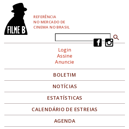
P
u
l
REFERÊNCIA
a
NO MERCADO DE
r
CINEMA NO BRASIL
p
a
Buscar
Formulário de busca
r
a
Login
N
Assine
a
Anuncie
v
e
g
BOLETIM
a
ç
NOTÍCIAS
ã
o
ESTATÍSTICAS
CALENDÁRIO DE ESTREIAS
AGENDA