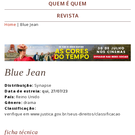
QUEM É QUEM
REVISTA
Home
| Blue Jean
Você está aqui
Blue Jean
Distribuição:
Synapse
Data de estreia:
qui, 27/07/23
País:
Reino Unido
Gênero:
drama
Classificação:
verifique em www.justica.gov.br/seus-direitos/classificacao
ficha técnica