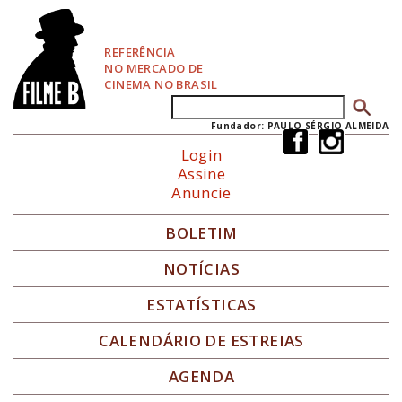
P
u
l
REFERÊNCIA
a
NO MERCADO DE
r
CINEMA NO BRASIL
p
Buscar
Formulário de busca
a
r
Fundador: PAULO SÉRGIO ALMEIDA
a
Login
N
Assine
a
Anuncie
v
e
g
BOLETIM
a
ç
NOTÍCIAS
ã
o
ESTATÍSTICAS
CALENDÁRIO DE ESTREIAS
AGENDA