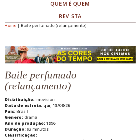
QUEM É QUEM
REVISTA
Home
| Baile perfumado (relançamento)
Você está aqui
Baile perfumado
(relançamento)
Distribuição:
Imovision
Data de estreia:
qui, 13/08/26
País:
Brasil
Gênero:
drama
Ano de produção:
1996
Duração:
93 minutos
Classificação: