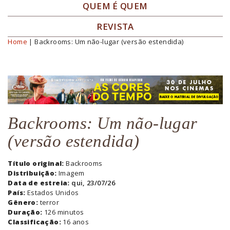
QUEM É QUEM
REVISTA
Home
| Backrooms: Um não-lugar (versão estendida)
Você está aqui
Backrooms: Um não-lugar
(versão estendida)
Título original:
Backrooms
Distribuição:
Imagem
Data de estreia:
qui, 23/07/26
País:
Estados Unidos
Gênero:
terror
Duração:
126 minutos
Classificação:
16 anos