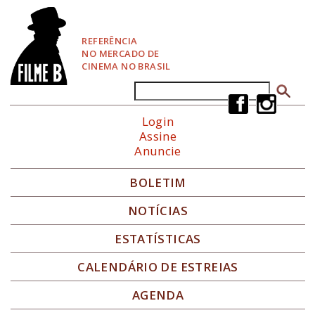
P
u
l
REFERÊNCIA
a
NO MERCADO DE
r
CINEMA NO BRASIL
p
a
Buscar
Formulário de busca
r
a
Login
N
Assine
a
Anuncie
v
e
g
BOLETIM
a
ç
NOTÍCIAS
ã
o
ESTATÍSTICAS
CALENDÁRIO DE ESTREIAS
AGENDA