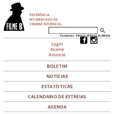
P
u
l
REFERÊNCIA
a
NO MERCADO DE
r
CINEMA NO BRASIL
p
Buscar
Formulário de busca
a
r
Fundador: PAULO SÉRGIO ALMEIDA
a
Login
N
Assine
a
Anuncie
v
e
g
BOLETIM
a
ç
NOTÍCIAS
ã
o
ESTATÍSTICAS
CALENDÁRIO DE ESTREIAS
AGENDA