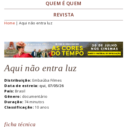
QUEM É QUEM
REVISTA
Home
| Aqui não entra luz
Você está aqui
Aqui não entra luz
Distribuição:
Embaúba Filmes
Data de estreia:
qui, 07/05/26
País:
Brasil
Gênero:
documentário
Duração:
74 minutos
Classificação:
10 anos
ficha técnica