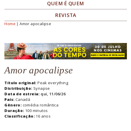
QUEM É QUEM
REVISTA
Home
| Amor apocalipse
Você está aqui
Amor apocalipse
Título original:
Peak everything
Distribuição:
Synapse
Data de estreia:
qui, 11/06/26
País:
Canadá
Gênero:
comédia romântica
Duração:
100 minutos
Classificação:
16 anos