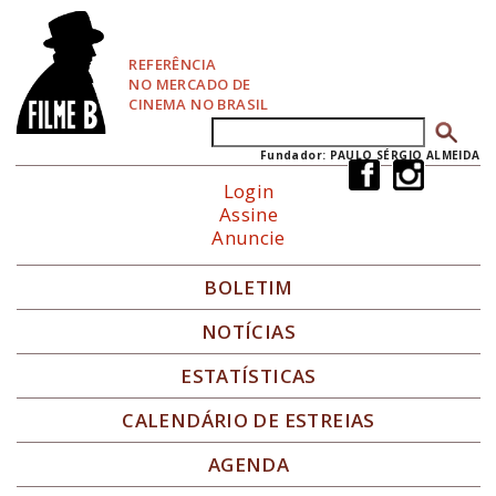
P
u
l
REFERÊNCIA
a
NO MERCADO DE
r
CINEMA NO BRASIL
p
Buscar
Formulário de busca
a
r
Fundador: PAULO SÉRGIO ALMEIDA
a
Login
N
Assine
a
Anuncie
v
e
g
BOLETIM
a
ç
NOTÍCIAS
ã
o
ESTATÍSTICAS
CALENDÁRIO DE ESTREIAS
AGENDA