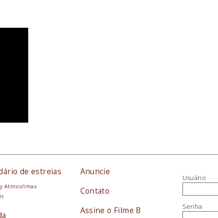
dário de estreias
Anuncie
Usuário
y Atmos/Imax
Contato
is
Senha
Assine o Filme B
da