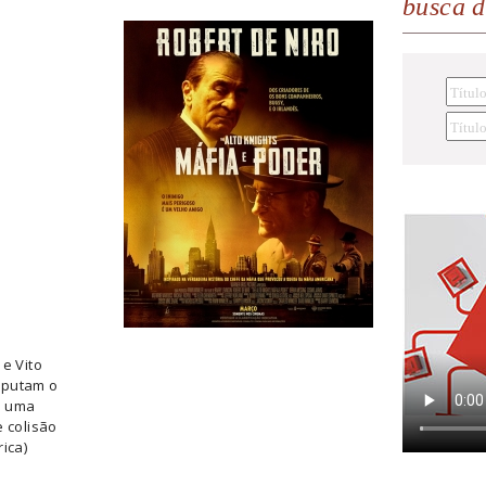
busca 
e Vito
sputam o
e uma
e colisão
ica)