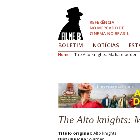
Pular
para
Navegação
REFERÊNCIA
NO MERCADO DE
CINEMA NO BRASIL
BOLETIM
NOTÍCIAS
EST
Home
| The Alto knights: Máfia e poder
Você está aqui
The Alto knights: 
Título original:
Alto knights
Distribuição:
Warner