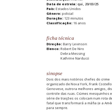
Data de estreia:
qui, 20/03/25
País:
Estados Unidos
Gênero:
policial
Duração:
123 minutos
Classificação:
16 anos
ficha técnica
Direção:
Barry Levinson
Elenco:
Robert De Niro
Debra Messing
Kathrine Narducci
sinopse
Dois dos mais notórios chefes do crime
organizado de Nova York, Frank Costello 
Genovese, outrora melhores amigos, di
controle das ruas. Ciúmes mesquinhos 
série de traições os colocam num rota d
fatal que transformará a máfia (e a Amér
para sempre.