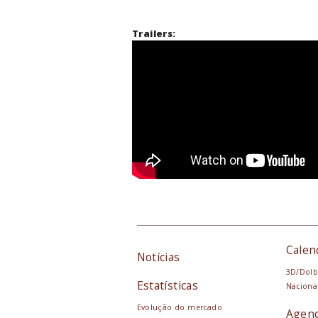
Trailers:
Calen
Notícias
3D/Dolb
Estatísticas
Naciona
Evolução do mercado
Agen