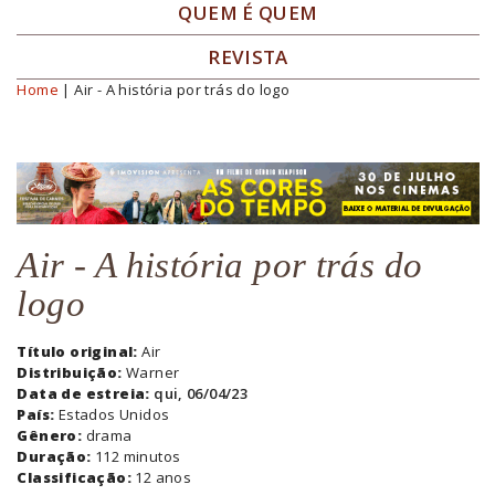
QUEM É QUEM
REVISTA
Home
| Air - A história por trás do logo
Você está aqui
Air - A história por trás do
logo
Título original:
Air
Distribuição:
Warner
Data de estreia:
qui, 06/04/23
País:
Estados Unidos
Gênero:
drama
Duração:
112 minutos
Classificação:
12 anos