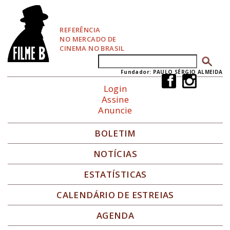
P
u
l
REFERÊNCIA
a
NO MERCADO DE
r
CINEMA NO BRASIL
p
Buscar
Formulário de busca
a
r
Fundador: PAULO SÉRGIO ALMEIDA
a
Login
N
Assine
a
Anuncie
v
e
g
BOLETIM
a
ç
NOTÍCIAS
ã
o
ESTATÍSTICAS
CALENDÁRIO DE ESTREIAS
AGENDA