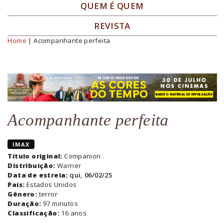
QUEM É QUEM
REVISTA
Home
| Acompanhante perfeita
Você está aqui
Acompanhante perfeita
IMAX
Título original:
Companion
Distribuição:
Warner
Data de estreia:
qui, 06/02/25
País:
Estados Unidos
Gênero:
terror
Duração:
97 minutos
Classificação:
16 anos