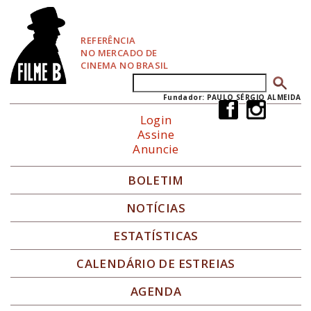
P
u
l
REFERÊNCIA
a
NO MERCADO DE
r
CINEMA NO BRASIL
p
Buscar
Formulário de busca
a
r
Fundador: PAULO SÉRGIO ALMEIDA
a
Login
N
Assine
a
Anuncie
v
e
g
BOLETIM
a
ç
NOTÍCIAS
ã
o
ESTATÍSTICAS
CALENDÁRIO DE ESTREIAS
AGENDA