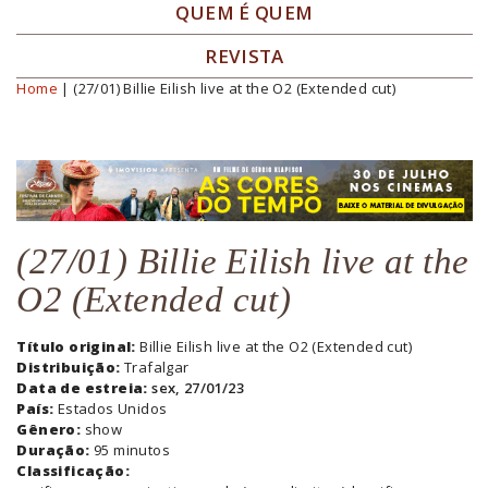
QUEM É QUEM
REVISTA
Home
| (27/01) Billie Eilish live at the O2 (Extended cut)
Você está aqui
(27/01) Billie Eilish live at the
O2 (Extended cut)
Título original:
Billie Eilish live at the O2 (Extended cut)
Distribuição:
Trafalgar
Data de estreia:
sex, 27/01/23
País:
Estados Unidos
Gênero:
show
Duração:
95 minutos
Classificação: