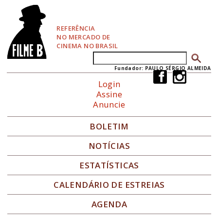
P
u
l
REFERÊNCIA
a
NO MERCADO DE
r
CINEMA NO BRASIL
p
Buscar
Formulário de busca
a
r
Fundador: PAULO SÉRGIO ALMEIDA
a
Login
N
Assine
a
Anuncie
v
e
g
BOLETIM
a
ç
NOTÍCIAS
ã
o
ESTATÍSTICAS
CALENDÁRIO DE ESTREIAS
AGENDA