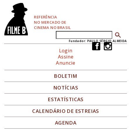
P
u
l
REFERÊNCIA
a
NO MERCADO DE
r
CINEMA NO BRASIL
p
Buscar
Formulário de busca
a
r
Fundador: PAULO SÉRGIO ALMEIDA
a
Login
N
Assine
a
Anuncie
v
e
g
BOLETIM
a
ç
NOTÍCIAS
ã
o
ESTATÍSTICAS
CALENDÁRIO DE ESTREIAS
AGENDA