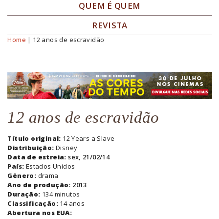
QUEM É QUEM
REVISTA
Home
| 12 anos de escravidão
Você está aqui
12 anos de escravidão
Título original:
12 Years a Slave
Distribuição:
Disney
Data de estreia:
sex, 21/02/14
País:
Estados Unidos
Gênero:
drama
Ano de produção:
2013
Duração:
134 minutos
Classificação:
14 anos
Abertura nos EUA: