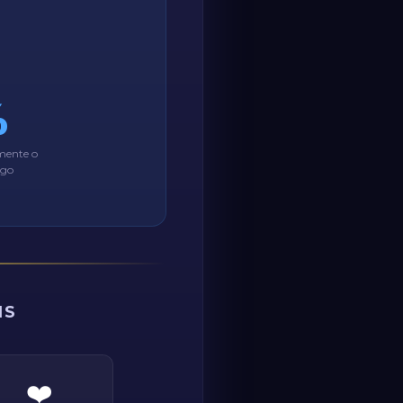
%
mente o
igo
IS
❤️