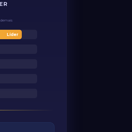
ZER
s demais
Líder