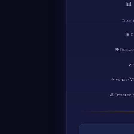
📊
Crescim
🎬 
🍽️ Resta
🎵
✈️ Férias / 
🎳 Entreten