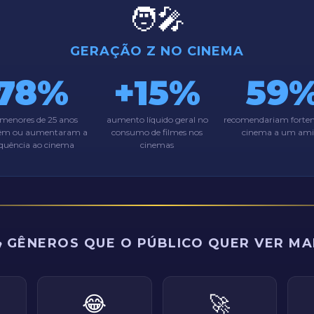
🧑‍🎤
GERAÇÃO Z NO CINEMA
78%
+15%
59
 menores de 25 anos
aumento líquido geral no
recomendariam forte
m ou aumentaram a
consumo de filmes nos
cinema a um am
equência ao cinema
cinemas
 GÊNEROS QUE O PÚBLICO QUER VER MA
😂
🚀