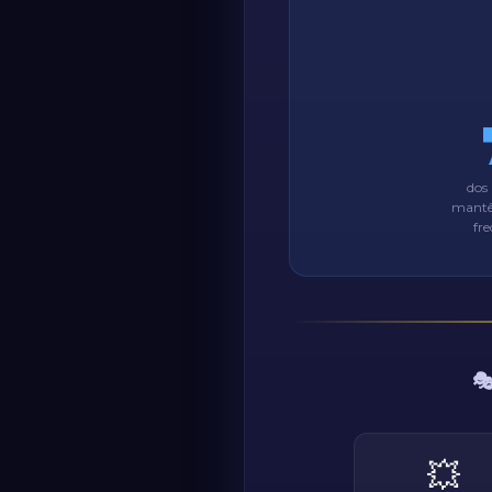
dos
mantê
fr

💥