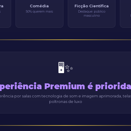
ra
Comédia
Ficção Científica
s
50% querem mais
Destaque: público
masculino
🖥️✨
periência Premium é priorid
erência por salas com tecnologia de som e imagem aprimorada, tela
poltronas de luxo