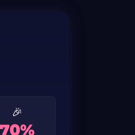
🎉
70%