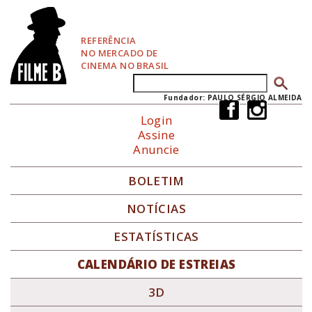
P
u
l
REFERÊNCIA
a
NO MERCADO DE
r
CINEMA NO BRASIL
p
Buscar
Formulário de busca
a
r
Fundador: PAULO SÉRGIO ALMEIDA
a
Login
N
Assine
a
Anuncie
v
e
g
BOLETIM
a
ç
NOTÍCIAS
ã
o
ESTATÍSTICAS
CALENDÁRIO DE ESTREIAS
3D