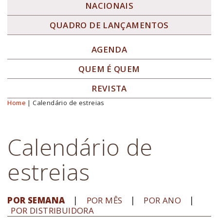
NACIONAIS
QUADRO DE LANÇAMENTOS
AGENDA
QUEM É QUEM
REVISTA
Home
| Calendário de estreias
Você está aqui
Calendário de
estreias
POR SEMANA
POR MÊS
POR ANO
POR DISTRIBUIDORA