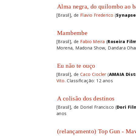
Alma negra, do quilombo ao b
[Brasil], de
Flavio Frederico
(
Synapse
Mambembe
[Brasil], de
Fabio Meira
(
Roseira Fil
Morena, Madona Show, Dandara Ohana
Eu não te ouço
[Brasil], de
Caco Ciocler
(
AMAIA Dist
Vito
. Classificação: 12 anos
A colisão dos destinos
[Brasil], de Doriel Francisco (
Dori Fi
anos
(relançamento) Top Gun - Ma