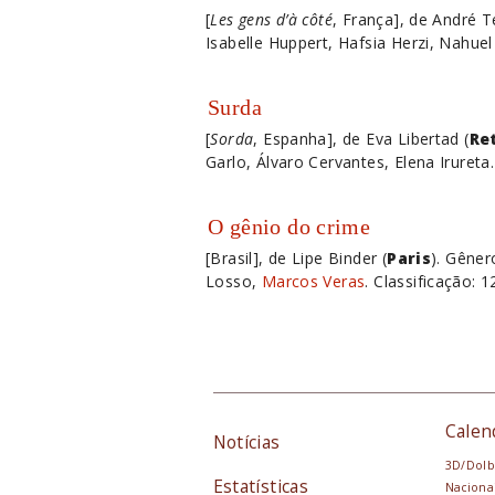
[
Les gens d’à côté
, França], de André T
Isabelle Huppert, Hafsia Herzi, Nahuel
Surda
[
Sorda
, Espanha], de Eva Libertad (
Re
Garlo, Álvaro Cervantes, Elena Irureta
O gênio do crime
[Brasil], de Lipe Binder (
Paris
). Gêner
Losso,
Marcos Veras
. Classificação: 
Calen
Notícias
3D/Dolb
Estatísticas
Naciona