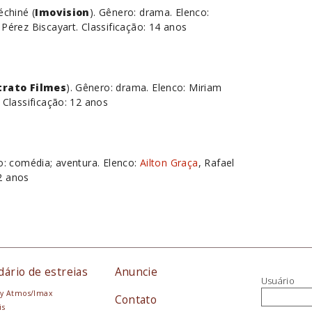
échiné (
Imovision
). Gênero: drama. Elenco:
 Pérez Biscayart. Classificação: 14 anos
trato Filmes
). Gênero: drama. Elenco: Miriam
. Classificação: 12 anos
o: comédia; aventura. Elenco:
Ailton Graça
, Rafael
12 anos
dário de estreias
Anuncie
Usuário
y Atmos/Imax
Contato
is