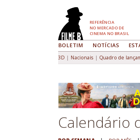
Pular
para
Navegação
REFERÊNCIA
NO MERCADO DE
CINEMA NO BRASIL
BOLETIM
NOTÍCIAS
EST
Home
| Calendário de estreias
Você está aqui
3D
Nacionais
Quadro de lança
Calendário d