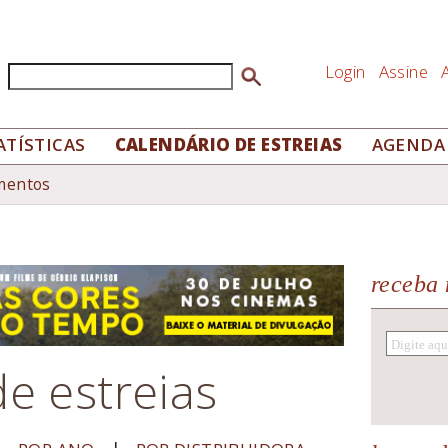
Login
Assine
Buscar
Formulário de busca
ATÍSTICAS
CALENDÁRIO DE ESTREIAS
AGENDA
mentos
receba 
e estreias