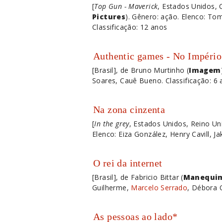
[
Top Gun - Maverick
, Estados Unidos, C
Pictures
). Gênero: ação. Elenco: Tom 
Classificação: 12 anos
Authentic games - No Impéri
[Brasil], de Bruno Murtinho (
Imagem
Soares, Cauê Bueno. Classificação: 6
Na zona cinzenta
[
In the grey
, Estados Unidos, Reino Uni
Elenco: Eiza González, Henry Cavill, Ja
O rei da internet
[Brasil], de Fabricio Bittar (
Manequim
Guilherme,
Marcelo Serrado
, Débora O
As pessoas ao lado*