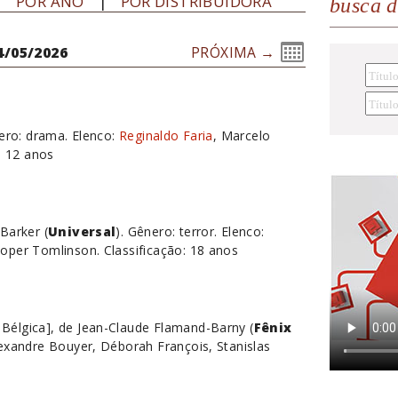
POR ANO
POR DISTRIBUIDORA
busca 
4/05/2026
PRÓXIMA →
nero: drama. Elenco:
Reginaldo Faria
, Marcelo
o: 12 anos
Barker (
Universal
). Gênero: terror. Elenco:
oper Tomlinson. Classificação: 18 anos
Bélgica], de Jean-Claude Flamand-Barny (
Fênix
Alexandre Bouyer, Déborah François, Stanislas