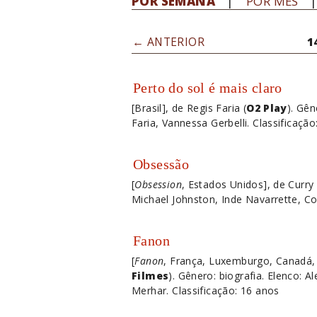
POR SEMANA
POR MÊS
← ANTERIOR
1
Perto do sol é mais claro
[Brasil], de Regis Faria (
O2 Play
). Gê
Faria, Vannessa Gerbelli. Classificaçã
Obsessão
[
Obsession
, Estados Unidos], de Curry 
Michael Johnston, Inde Navarrette, Co
Fanon
[
Fanon
, França, Luxemburgo, Canadá, 
Filmes
). Gênero: biografia. Elenco: 
Merhar. Classificação: 16 anos