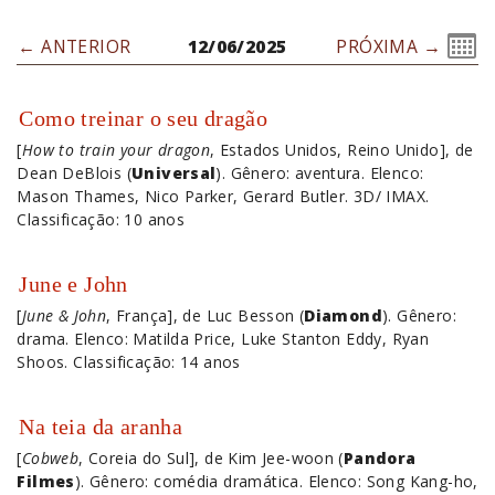
← ANTERIOR
12/06/2025
PRÓXIMA →
Como treinar o seu dragão
[
How to train your dragon
, Estados Unidos, Reino Unido], de
Dean DeBlois (
Universal
). Gênero: aventura. Elenco:
Mason Thames, Nico Parker, Gerard Butler. 3D/ IMAX.
Classificação: 10 anos
June e John
[
June & John
, França], de Luc Besson (
Diamond
). Gênero:
drama. Elenco: Matilda Price, Luke Stanton Eddy, Ryan
Shoos. Classificação: 14 anos
Na teia da aranha
[
Cobweb
, Coreia do Sul], de Kim Jee-woon (
Pandora
Filmes
). Gênero: comédia dramática. Elenco: Song Kang-ho,