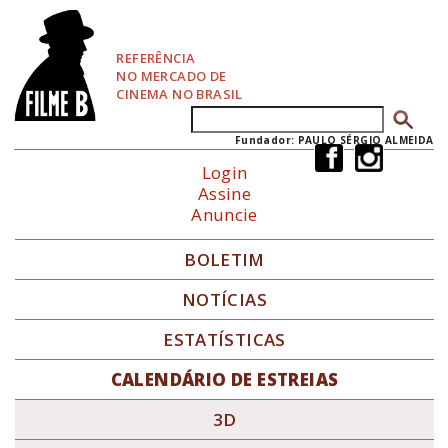
P
u
l
REFERÊNCIA
a
NO MERCADO DE
r
CINEMA NO BRASIL
p
Buscar
Formulário de busca
a
r
Fundador: PAULO SÉRGIO ALMEIDA
a
Login
N
Assine
a
Anuncie
v
e
g
BOLETIM
a
ç
NOTÍCIAS
ã
o
ESTATÍSTICAS
CALENDÁRIO DE ESTREIAS
3D