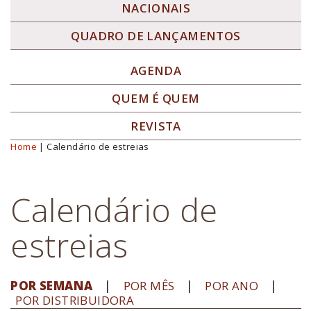
NACIONAIS
QUADRO DE LANÇAMENTOS
AGENDA
QUEM É QUEM
REVISTA
Home
| Calendário de estreias
Você está aqui
Calendário de
estreias
POR SEMANA
POR MÊS
POR ANO
POR DISTRIBUIDORA