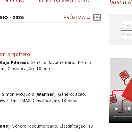
POR ANO
POR DISTRIBUIDORA
busca 
IO - 2026
PRÓXIMA →
um arquiteto
Kajá Filmes
). Gênero: documentário. Elenco:
ni. Classificação: 10 anos
de Simon McQuoid (
Warner
). Gênero: ação.
Lewis Tan. IMAX. Classificação: 18 anos
mes
). Gênero: documentário. Classificação: 10