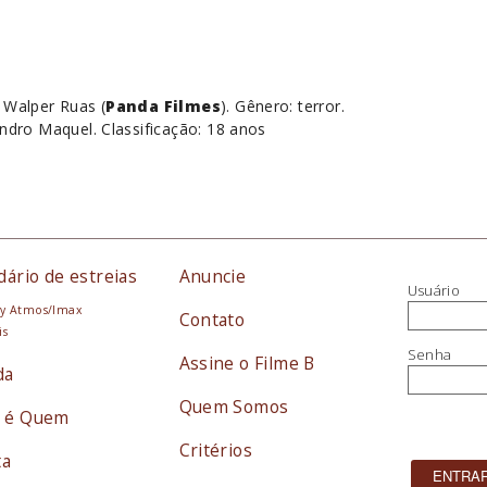
s Walper Ruas (
Panda Filmes
). Gênero: terror.
andro Maquel. Classificação: 18 anos
dário de estreias
Anuncie
Usuário
y Atmos/Imax
Contato
is
Senha
Assine o Filme B
da
Quem Somos
 é Quem
Critérios
ta