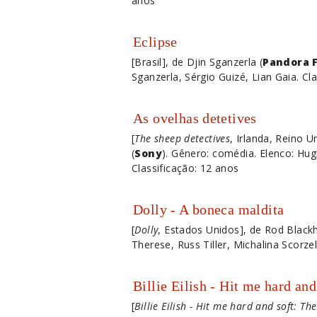
anos
Eclipse
[Brasil], de Djin Sganzerla (
Pandora 
Sganzerla, Sérgio Guizé, Lian Gaia. Cl
As ovelhas detetives
[
The sheep detectives
, Irlanda, Reino 
(
Sony
). Gênero: comédia. Elenco: Hu
Classificação: 12 anos
Dolly - A boneca maldita
[
Dolly
, Estados Unidos], de Rod Blackh
Therese, Russ Tiller, Michalina Scorzel
Billie Eilish - Hit me hard and
[
Billie Eilish - Hit me hard and soft: Th