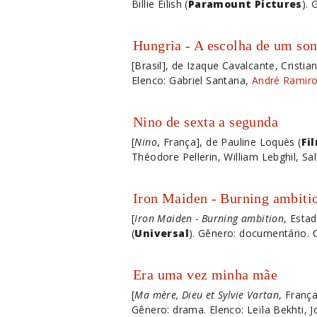
Billie Eilish (
Paramount Pictures
). 
Hungria - A escolha de um so
[Brasil], de Izaque Cavalcante, Cristian
Elenco: Gabriel Santana,
André Ramir
Nino de sexta a segunda
[
Nino
, França], de Pauline Loquès (
Fi
Théodore Pellerin, William Lebghil, S
Iron Maiden - Burning ambiti
[
Iron Maiden - Burning ambition
, Esta
(
Universal
). Gênero: documentário. C
Era uma vez minha mãe
[
Ma mère, Dieu et Sylvie Vartan
, França
Gênero: drama. Elenco: Leïla Bekhti, J