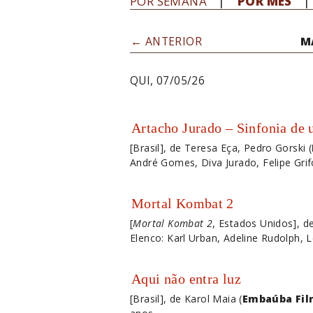
POR SEMANA
POR MÊS
← ANTERIOR
MA
QUI, 07/05/26
Artacho Jurado – Sinfonia de 
[Brasil], de Teresa Eça, Pedro Gorski (
André Gomes, Diva Jurado, Felipe Grifo
Mortal Kombat 2
[
Mortal Kombat 2
, Estados Unidos], 
Elenco: Karl Urban, Adeline Rudolph, 
Aqui não entra luz
[Brasil], de Karol Maia (
Embaúba Fil