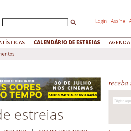
Login
Assine
Buscar
Formulário de busca
ATÍSTICAS
CALENDÁRIO DE ESTREIAS
AGENDA
mentos
receba 
e estreias