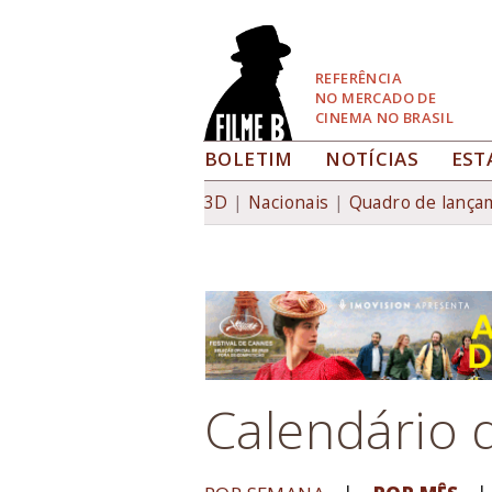
Pular
para
Navegação
REFERÊNCIA
NO MERCADO DE
CINEMA NO BRASIL
BOLETIM
NOTÍCIAS
EST
Home
| Calendário de estreias
Você está aqui
3D
Nacionais
Quadro de lança
Calendário d