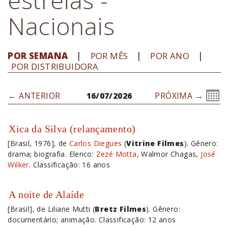
Nacionais
POR SEMANA
POR MÊS
POR ANO
POR DISTRIBUIDORA
← ANTERIOR
16/07/2026
PRÓXIMA →
Xica da Silva (relançamento)
[Brasil, 1976], de
Carlos Diegues
(
Vitrine Filmes
). Gênero:
drama; biografia. Elenco:
Zezé Motta
, Walmor Chagas,
José
Wilker
. Classificação: 16 anos
A noite de Alaíde
[Brasil], de Liliane Mutti (
Bretz Filmes
). Gênero:
documentário; animação. Classificação: 12 anos