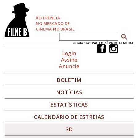
P
u
l
REFERÊNCIA
a
NO MERCADO DE
r
CINEMA NO BRASIL
p
Buscar
Formulário de busca
a
r
Fundador: PAULO SÉRGIO ALMEIDA
a
Login
N
Assine
a
Anuncie
v
e
g
BOLETIM
a
ç
NOTÍCIAS
ã
o
ESTATÍSTICAS
CALENDÁRIO DE ESTREIAS
3D