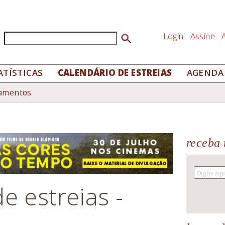
Login
Assine
Buscar
Formulário de busca
ATÍSTICAS
CALENDÁRIO DE ESTREIAS
AGENDA
rio de estreias - Nacionais
çamentos
receba 
e estreias -