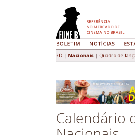
Pular
para
Navegação
REFERÊNCIA
NO MERCADO DE
CINEMA NO BRASIL
BOLETIM
NOTÍCIAS
EST
Home
|
Calendário de Estreias
| Calendá
Você está aqui
3D
Nacionais
Quadro de lan
Calendário d
Nacionais