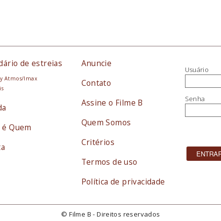
dário de estreias
Anuncie
Usuário
y Atmos/Imax
Contato
is
Senha
Assine o Filme B
da
Quem Somos
 é Quem
Critérios
ta
Termos de uso
Política de privacidade
© Filme B - Direitos reservados