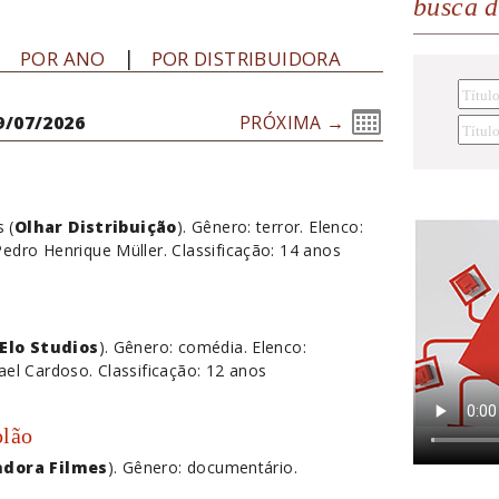
busca 
POR ANO
POR DISTRIBUIDORA
9/07/2026
PRÓXIMA →
s (
Olhar Distribuição
). Gênero: terror. Elenco:
Pedro Henrique Müller. Classificação: 14 anos
Elo Studios
). Gênero: comédia. Elenco:
ael Cardoso. Classificação: 12 anos
olão
ndora Filmes
). Gênero: documentário.