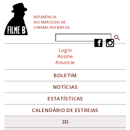
P
u
l
REFERÊNCIA
a
NO MERCADO DE
r
CINEMA NO BRASIL
p
a
Buscar
Formulário de busca
r
a
Login
N
Assine
a
Anuncie
v
e
g
BOLETIM
a
ç
NOTÍCIAS
ã
o
ESTATÍSTICAS
CALENDÁRIO DE ESTREIAS
3D