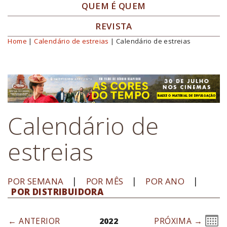
QUEM É QUEM
REVISTA
Home
|
Calendário de estreias
| Calendário de estreias
Você está aqui
Calendário de
estreias
POR SEMANA
POR MÊS
POR ANO
POR DISTRIBUIDORA
← ANTERIOR
2022
PRÓXIMA →