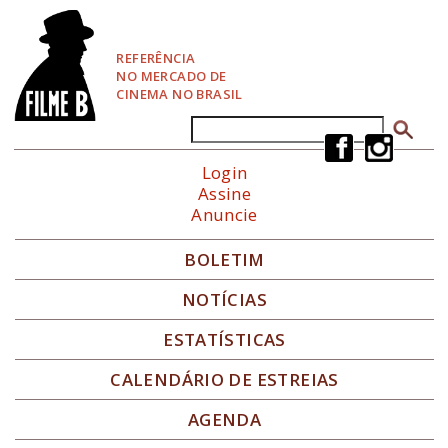
P
u
l
REFERÊNCIA
a
NO MERCADO DE
r
CINEMA NO BRASIL
p
a
Buscar
Formulário de busca
r
a
Login
N
Assine
a
Anuncie
v
e
g
BOLETIM
a
ç
NOTÍCIAS
ã
o
ESTATÍSTICAS
CALENDÁRIO DE ESTREIAS
AGENDA