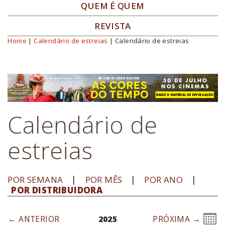
QUEM É QUEM
REVISTA
Home
|
Calendário de estreias
| Calendário de estreias
Você está aqui
Calendário de
estreias
POR SEMANA
POR MÊS
POR ANO
POR DISTRIBUIDORA
← ANTERIOR
2025
PRÓXIMA →