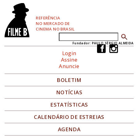
P
u
l
REFERÊNCIA
a
NO MERCADO DE
r
CINEMA NO BRASIL
p
Buscar
Formulário de busca
a
r
Fundador: PAULO SÉRGIO ALMEIDA
a
Login
N
Assine
a
Anuncie
v
e
g
BOLETIM
a
ç
NOTÍCIAS
ã
o
ESTATÍSTICAS
CALENDÁRIO DE ESTREIAS
AGENDA