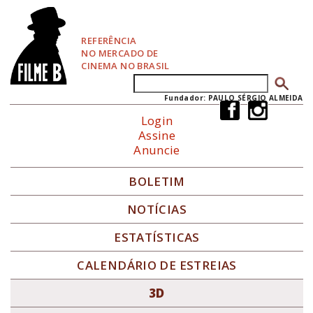
P
u
l
REFERÊNCIA
a
NO MERCADO DE
r
CINEMA NO BRASIL
p
Buscar
Formulário de busca
a
r
Fundador: PAULO SÉRGIO ALMEIDA
a
Login
N
Assine
a
Anuncie
v
e
g
BOLETIM
a
ç
NOTÍCIAS
ã
o
ESTATÍSTICAS
CALENDÁRIO DE ESTREIAS
3D