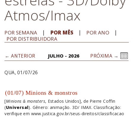
Atmos/Imax
POR SEMANA
POR MÊS
POR ANO
POR DISTRIBUIDORA
← ANTERIOR
JULHO - 2026
PRÓXIMA →
QUA, 01/07/26
(01/07) Minions & monstros
[
Minions & monsters
, Estados Unidos], de Pierre Coffin
(
Universal
). Gênero: animação. 3D/ IMAX. Classificação:
verifique em www.justica.gov.br/seus-direitos/classificacao