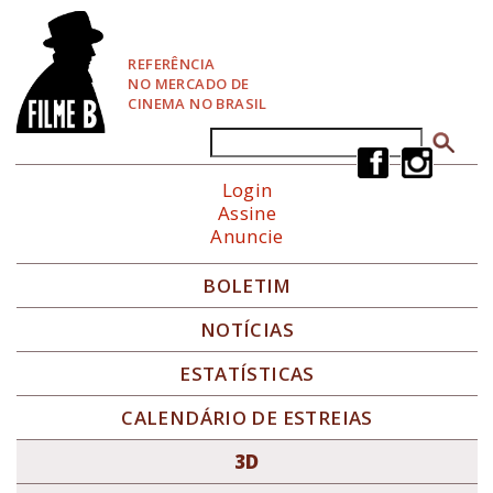
P
u
l
REFERÊNCIA
a
NO MERCADO DE
r
CINEMA NO BRASIL
p
a
Buscar
Formulário de busca
r
a
Login
N
Assine
a
Anuncie
v
e
g
BOLETIM
a
ç
NOTÍCIAS
ã
o
ESTATÍSTICAS
CALENDÁRIO DE ESTREIAS
3D