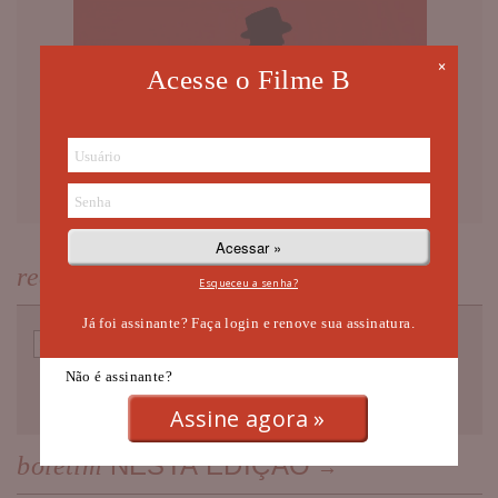
×
Acesse o Filme B
NEWSLETTER
receba nossa
Esqueceu a senha?
Já foi assinante? Faça login e renove sua assinatura.
Não é assinante?
Assine agora »
NESTA EDIÇÃO
boletim