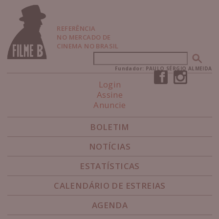
P
u
l
REFERÊNCIA
a
NO MERCADO DE
r
CINEMA NO BRASIL
p
Buscar
Formulário de busca
a
r
Fundador: PAULO SÉRGIO ALMEIDA
a
Login
N
Assine
a
Anuncie
v
e
g
BOLETIM
a
ç
NOTÍCIAS
ã
o
ESTATÍSTICAS
CALENDÁRIO DE ESTREIAS
AGENDA