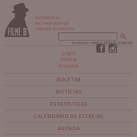
P
u
l
REFERÊNCIA
a
NO MERCADO DE
r
CINEMA NO BRASIL
p
Buscar
Formulário de busca
a
r
Fundador: PAULO SÉRGIO ALMEIDA
a
Login
N
Assine
a
Anuncie
v
e
g
BOLETIM
a
ç
NOTÍCIAS
ã
o
ESTATÍSTICAS
CALENDÁRIO DE ESTREIAS
AGENDA