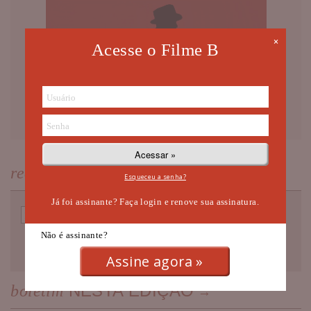
×
Acesse o Filme B
NEWSLETTER
receba nossa
Esqueceu a senha?
Já foi assinante? Faça login e renove sua assinatura.
Não é assinante?
Assine agora »
NESTA EDIÇÃO
boletim