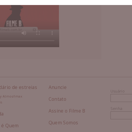
dário de estreias
Anuncie
Usuário
y Atmos/Imax
Contato
is
Senha
Assine o Filme B
da
Quem Somos
 é Quem