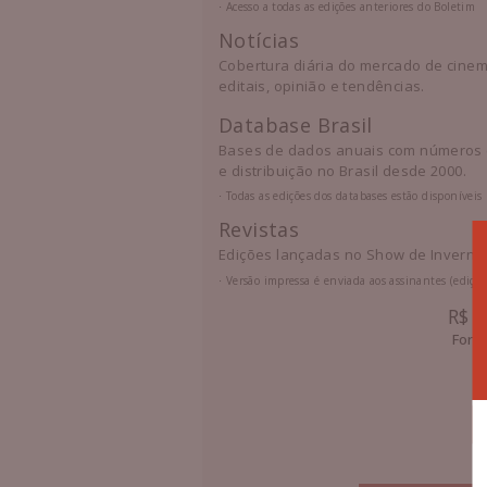
⋅ Acesso a todas as edições anteriores do Boletim
Notícias
Cobertura diária do mercado de cinema:
editais, opinião e tendências.
Database Brasil
Bases de dados anuais com números e
e distribuição no Brasil desde 2000.
⋅ Todas as edições dos databases estão disponíveis
Revistas
Edições lançadas no Show de Inverno 
⋅ Versão impressa é enviada aos assinantes (ediç
R$ 
Form
b