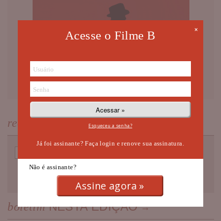
×
Acesse o Filme B
NEWSLETTER
receba nossa
Esqueceu a senha?
Já foi assinante? Faça login e renove sua assinatura.
Não é assinante?
Assine agora »
NESTA EDIÇÃO
boletim