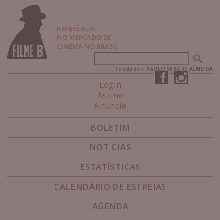
P
u
l
REFERÊNCIA
a
NO MERCADO DE
r
CINEMA NO BRASIL
p
Buscar
Formulário de busca
a
r
Fundador: PAULO SÉRGIO ALMEIDA
a
Login
N
Assine
a
Anuncie
v
e
g
BOLETIM
a
ç
NOTÍCIAS
ã
o
ESTATÍSTICAS
CALENDÁRIO DE ESTREIAS
AGENDA